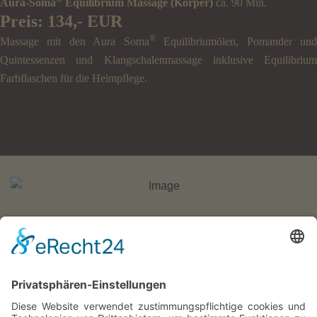
Aura-Soma
Equilibrium Massage (Körper)
ca. 90 Min.
Preis: 134,- EUR
®
Massage mit den Aura Soma
Equilibriumölen, Pomander un
Quintessenzen und Klangschalenmassage inklusive Equilibrium
Farbflaschen für die Heimpflege.
HOME
PREISE
KONTAKT