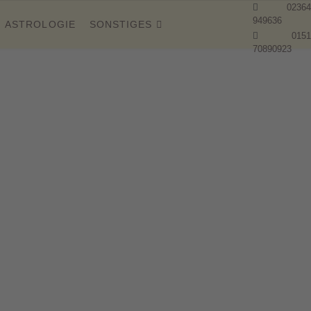
02364
949636
ASTROLOGIE
SONSTIGES
0151
70890923